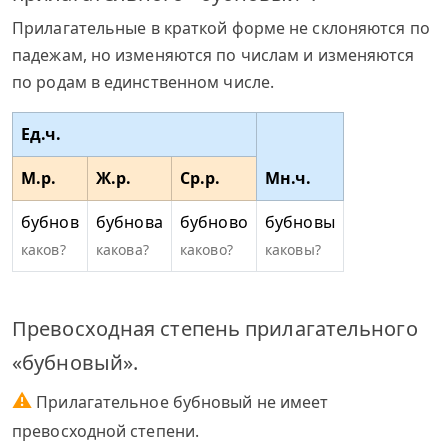
Прилагательные в краткой форме не склоняются по
падежам, но изменяются по числам и изменяются
по родам в единственном числе.
Ед.ч.
М.р.
Ж.р.
Ср.р.
Мн.ч.
бубнов
бубнова
бубново
бубновы
каков?
какова?
каково?
каковы?
Превосходная степень прилагательного
«бубновый».
⚠
Прилагательное бубновый не имеет
превосходной степени.