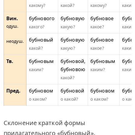
какому?
какой?
какому?
каким
Вин.
бубнового
бубновую
бубновое
бубн
одуш.
какого?
какую?
какое?
каких
бубновый
бубновую
бубновое
бубн
неодуш.
какой?
какую?
какое?
какие
Тв.
бубновым
бубновой,
бубновым
бубн
бубновою
каким?
каким?
каким
какой?
Пред.
бубновом
бубновой
бубновом
бубн
о каком?
о какой?
о каком?
о каки
Склонение краткой формы
прилагательного «бубновый».