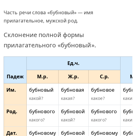
Часть речи слова «бубновый» — имя
прилагательное, мужской род.
Склонение полной формы
прилагательного «бубновый».
Ед.ч.
Падеж
М.р.
Ж.р.
С.р.
Мн
Им.
бубновый
бубновая
бубновое
бубн
какой?
какая?
какое?
какие
Род.
бубнового
бубновой
бубнового
бубн
какого?
какой?
какого?
каких
Дат.
бубновому
бубновой
бубновому
бубн