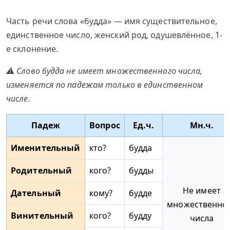
Часть речи слова «будда» — имя существительное,
единственное число, женский род, одушевлённое, 1-
е склонение.
⚠ Слово будда не имеет множественного числа,
изменяется по падежам только в единственном
числе.
Падеж
Вопрос
Ед.ч.
Мн.ч.
Именительный
кто?
будда
Родительный
кого?
будды
Не имеет
Дательный
кому?
будде
множественно
Винительный
кого?
будду
числа