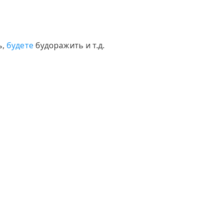
ь,
будете
будоражить и т.д.