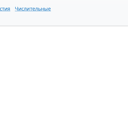
стия
Числительные