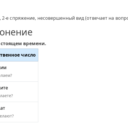
 2-е спряжение, несовершенный вид (отвечает на вопро
лонение
астоящем времени.
твенное число
жим
елаем?
ите
елаете?
ат
делают?