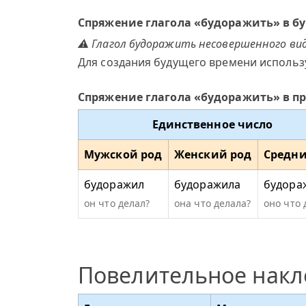
Спряжение глагола «будоражить» в б
⚠ Глагол будоражить несовершенного вид
Для создания будущего времени использ
Спряжение глагола «будоражить» в 
Единственное число
Мужской род
Женский род
Средни
будоражил
будоражила
будора
он что делал?
она что делала?
оно что 
Повелительное нак