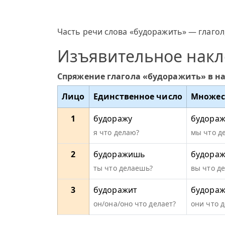
Часть речи слова «будоражить» — глагол,
Изъявительное нак
Спряжение глагола «будоражить» в н
Лицо
Единственное число
Множес
1
будоражу
будора
я что делаю?
мы что д
2
будоражишь
будораж
ты что делаешь?
вы что д
3
будоражит
будораж
он/она/оно что делает?
они что 