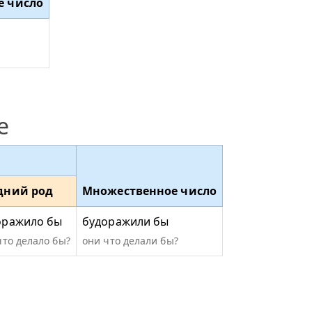
е число
е
дний род
Множественное число
оражило бы
будоражили бы
что делало бы?
они что делали бы?