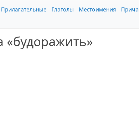
Прилагательные
Глаголы
Местоимения
Прича
а «будоражить»