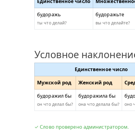
Единственное число
Множественно
будоражь
будоражьте
ты что делай?
вы что делайте?
Условное наклонени
Единственное число
Мужской род
Женский род
Сре
будоражил бы
будоражила бы
буд
он что делал бы?
она что делала бы?
оно 
✓ Слово проверено администратором.