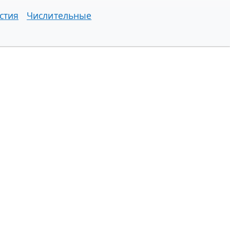
стия
Числительные