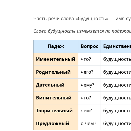
Часть речи слова «будущность» — имя су
Слово будущность изменяется по падежам
Падеж
Вопрос
Единствен
Именительный
что?
будущност
Родительный
чего?
будущност
Дательный
чему?
будущност
Винительный
что?
будущност
Творительный
чем?
будущност
Предложный
о чём?
будущност