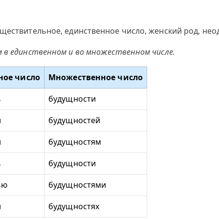
ществительное, единственное число, женский род, неод
 в единственном и во множественном числе.
ное число
Множественное число
ь
будущности
и
будущностей
и
будущностям
ь
будущности
ью
будущностями
и
будущностях