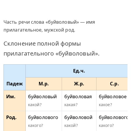
Часть речи слова «буйволовый» — имя
прилагательное, мужской род.
Склонение полной формы
прилагательного «буйволовый».
Ед.ч.
Падеж
М.р.
Ж.р.
С.р.
Им.
буйволовый
буйволовая
буйволовое
какой?
какая?
какое?
Род.
буйволового
буйволовой
буйволового
какого?
какой?
какого?