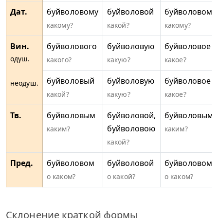
Дат.
буйволовому
буйволовой
буйволовому
какому?
какой?
какому?
Вин.
буйволового
буйволовую
буйволовое
одуш.
какого?
какую?
какое?
буйволовый
буйволовую
буйволовое
неодуш.
какой?
какую?
какое?
Тв.
буйволовым
буйволовой,
буйволовым
буйволовою
каким?
каким?
какой?
Пред.
буйволовом
буйволовой
буйволовом
о каком?
о какой?
о каком?
Склонение краткой формы