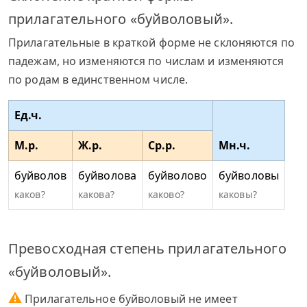
прилагательного «буйволовый».
Прилагательные в краткой форме не склоняются по
падежам, но изменяются по числам и изменяются
по родам в единственном числе.
Ед.ч.
М.р.
Ж.р.
Ср.р.
Мн.ч.
буйволов
буйволова
буйволово
буйволовы
каков?
какова?
каково?
каковы?
Превосходная степень прилагательного
«буйволовый».
⚠
Прилагательное буйволовый не имеет