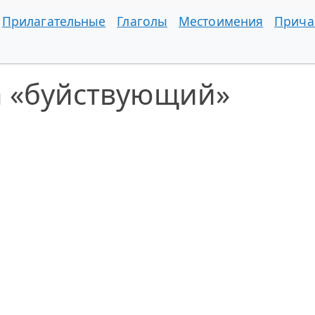
Прилагательные
Глаголы
Местоимения
Прича
а «буйствующий»