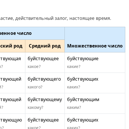
стие, действительный залог, настоящее время.
венное число
ский род
Средний род
Множественное число
ствующая
буйствующее
буйствующие
я?
какое?
какие?
ствующей
буйствующего
буйствующих
й?
какого?
каких?
ствующей
буйствующему
буйствующим
й?
какому?
каким?
ствующую
буйствующее
буйствующих
ю?
какое?
каких?