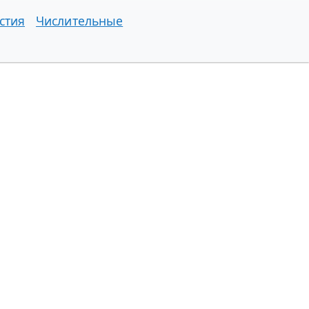
стия
Числительные