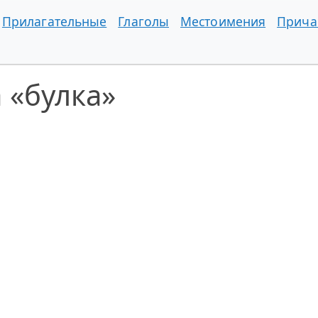
Прилагательные
Глаголы
Местоимения
Прича
 «булка»