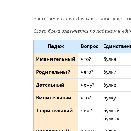
Часть речи слова «булка» — имя существ
Слово булка изменяется по падежам в ед
Падеж
Вопрос
Единствен
Именительный
что?
булка
Родительный
чего?
булки
Дательный
чему?
булке
Винительный
что?
булку
Творительный
чем?
булкой,
булкою