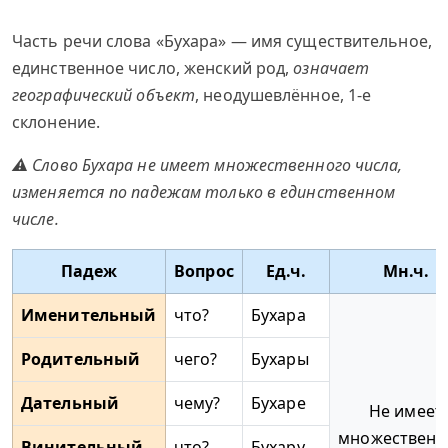
Часть речи слова «Бухара» — имя существительное,
единственное число, женский род,
означает
географический объект
, неодушевлённое, 1-е
склонение.
⚠ Слово Бухара не имеет множественного числа,
изменяется по падежам только в единственном
числе.
Падеж
Вопрос
Ед.ч.
Мн.ч.
Именительный
что?
Бухара
Родительный
чего?
Бухары
Дательный
чему?
Бухаре
Не имеет
множественн
Винительный
что?
Бухару