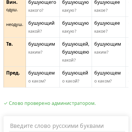
Вин.
бушующего
бушующую
бушующее
б
одуш.
какого?
какую?
какое?
к
бушующий
бушующую
бушующее
б
неодуш.
какой?
какую?
какое?
к
Тв.
бушующим
бушующей,
бушующим
б
бушующею
каким?
каким?
к
какой?
Пред.
бушующем
бушующей
бушующем
б
о каком?
о какой?
о каком?
о
✓ Слово проверено администратором.