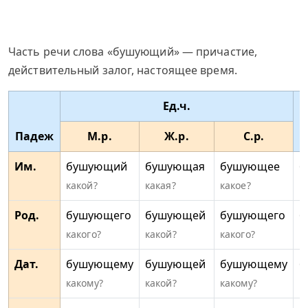
Часть речи слова «бушующий» — причастие,
действительный залог, настоящее время.
Ед.ч.
Падеж
М.р.
Ж.р.
С.р.
Им.
бушующий
бушующая
бушующее
б
какой?
какая?
какое?
к
Род.
бушующего
бушующей
бушующего
б
какого?
какой?
какого?
к
Дат.
бушующему
бушующей
бушующему
б
какому?
какой?
какому?
к