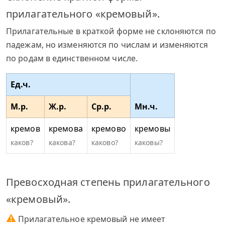
прилагательного «кремовый».
Прилагательные в краткой форме не склоняются по
падежам, но изменяются по числам и изменяются
по родам в единственном числе.
Ед.ч.
М.р.
Ж.р.
Ср.р.
Мн.ч.
кремов
кремова
кремово
кремовы
каков?
какова?
каково?
каковы?
Превосходная степень прилагательного
«кремовый».
⚠
Прилагательное кремовый не имеет