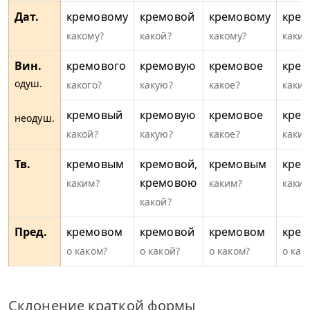
Дат.
кремовому
кремовой
кремовому
кре
какому?
какой?
какому?
каким
Вин.
кремового
кремовую
кремовое
крем
одуш.
какого?
какую?
какое?
каких
кремовый
кремовую
кремовое
крем
неодуш.
какой?
какую?
какое?
какие
Тв.
кремовым
кремовой,
кремовым
кре
кремовою
каким?
каким?
каки
какой?
Пред.
кремовом
кремовой
кремовом
крем
о каком?
о какой?
о каком?
о как
Склонение краткой формы