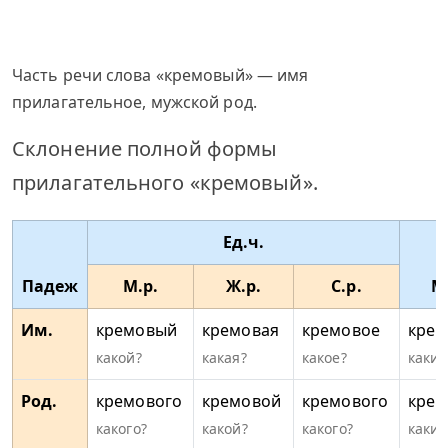
Часть речи слова «кремовый» — имя
прилагательное, мужской род.
Склонение полной формы
прилагательного «кремовый».
Ед.ч.
Падеж
М.р.
Ж.р.
С.р.
М
Им.
кремовый
кремовая
кремовое
крем
какой?
какая?
какое?
какие
Род.
кремового
кремовой
кремового
крем
какого?
какой?
какого?
каких