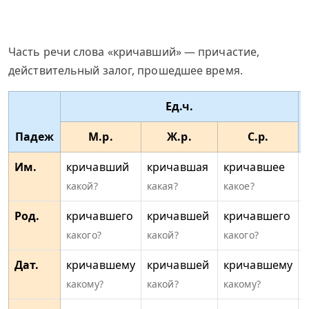
Часть речи слова «кричавший» — причастие,
действительный залог, прошедшее время.
Ед.ч.
Падеж
М.р.
Ж.р.
С.р.
Им.
кричавший
кричавшая
кричавшее
какой?
какая?
какое?
Род.
кричавшего
кричавшей
кричавшего
какого?
какой?
какого?
Дат.
кричавшему
кричавшей
кричавшему
какому?
какой?
какому?