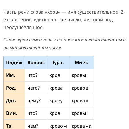
Часть речи слова «кров» — имя существительное, 2-
е склонение, единственное число, мужской род,
неодушевлённое.
Слово кров изменяется по падежам в единственном и
во множественном числе.
Падеж
Вопрос
Ед.ч.
Мн.ч.
Им.
что?
кров
кровы
Род.
чего?
крова
кровов
Дат.
чему?
крову
кровам
Вин.
что?
кров
кровы
Тв.
чем?
кровом
кровами