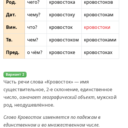
Род.
чего?
кровостока
кровостоков
Дат.
чему?
кровостоку
кровостокам
Вин.
что?
кровосток
кровостоки
Тв.
чем?
кровостоком
кровостоками
Пред.
о чём?
кровостоке
кровостоках
Вариант 2
Часть речи слова «Кровосток» — имя
существительное, 2-е склонение, единственное
число,
означает географический объект
, мужской
род, неодушевлённое.
Слово Кровосток изменяется по падежам в
единственном и во множественном числе.