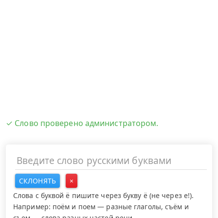
✓ Слово проверено администратором.
СКЛОНЯТЬ
×
Слова с буквой ё пишите через букву ё (не через е!).
Например: поём и поем — разные глаголы, съём и
съем — слова разных частей речи.