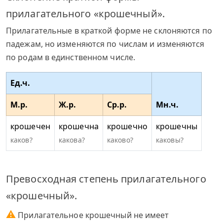
прилагательного «крошечный».
Прилагательные в краткой форме не склоняются по
падежам, но изменяются по числам и изменяются
по родам в единственном числе.
Ед.ч.
М.р.
Ж.р.
Ср.р.
Мн.ч.
крошечен
крошечна
крошечно
крошечны
каков?
какова?
каково?
каковы?
Превосходная степень прилагательного
«крошечный».
⚠
Прилагательное крошечный не имеет