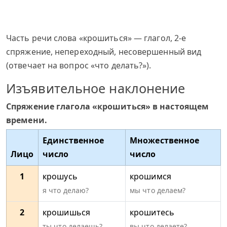
Часть речи слова «крошиться» — глагол, 2-е
спряжение, непереходный, несовершенный вид
(отвечает на вопрос «что делать?»).
Изъявительное наклонение
Спряжение глагола «крошиться» в настоящем
времени.
Единственное
Множественное
Лицо
число
число
1
крошусь
крошимся
я что делаю?
мы что делаем?
2
крошишься
крошитесь
ты что делаешь?
вы что делаете?