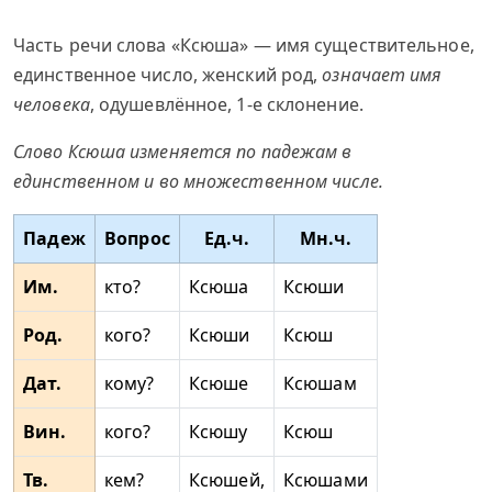
Часть речи слова «Ксюша» — имя существительное,
единственное число, женский род,
означает имя
человека
, одушевлённое, 1-е склонение.
Слово Ксюша изменяется по падежам в
единственном и во множественном числе.
Падеж
Вопрос
Ед.ч.
Мн.ч.
Им.
кто?
Ксюша
Ксюши
Род.
кого?
Ксюши
Ксюш
Дат.
кому?
Ксюше
Ксюшам
Вин.
кого?
Ксюшу
Ксюш
Тв.
кем?
Ксюшей,
Ксюшами