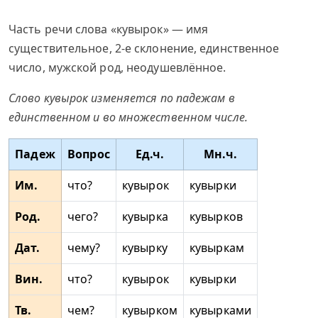
Часть речи слова «кувырок» — имя
существительное, 2-е склонение, единственное
число, мужской род, неодушевлённое.
Слово кувырок изменяется по падежам в
единственном и во множественном числе.
Падеж
Вопрос
Ед.ч.
Мн.ч.
Им.
что?
кувырок
кувырки
Род.
чего?
кувырка
кувырков
Дат.
чему?
кувырку
кувыркам
Вин.
что?
кувырок
кувырки
Тв.
чем?
кувырком
кувырками