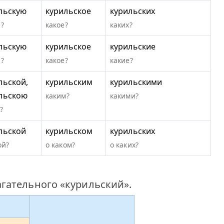
льскую
курильское
курильских
?
какое?
каких?
льскую
курильское
курильские
?
какое?
какие?
льской,
курильским
курильскими
льскою
каким?
какими?
?
льской
курильском
курильских
ой?
о каком?
о каких?
гательного «курильский».