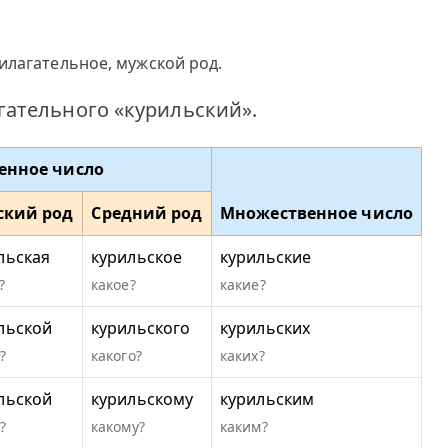
илагательное, мужской род.
ательного «курильский».
енное число
ский род
Средний род
Множественное число
льская
курильское
курильские
?
какое?
какие?
льской
курильского
курильских
?
какого?
каких?
льской
курильскому
курильским
?
какому?
каким?