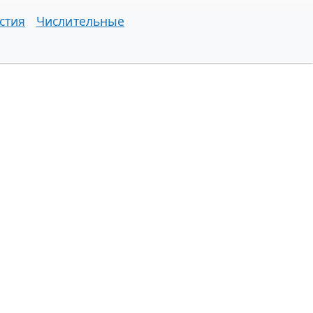
стия
Числительные