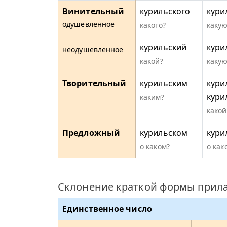
Винительный
курильского
кури
одушевленное
какого?
какую
курильский
кури
неодушевленное
какой?
какую
Творительный
курильским
кури
кури
каким?
какой
Предложный
курильском
кури
о каком?
о как
Склонение краткой формы прила
Единственное число