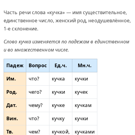
Часть речи слова «кучка» — имя существительное,
единственное число, женский род, неодушевлённое,
1-е склонение.
Слово кучка изменяется по падежам в единственном
и во множественном числе.
Падеж
Вопрос
Ед.ч.
Мн.ч.
Им.
что?
кучка
кучки
Род.
чего?
кучки
кучек
Дат.
чему?
кучке
кучкам
Вин.
что?
кучку
кучки
Тв.
чем?
кучкой,
кучками