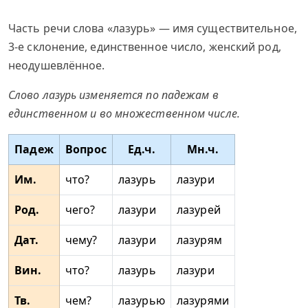
Часть речи слова «лазурь» — имя существительное,
3-е склонение, единственное число, женский род,
неодушевлённое.
Слово лазурь изменяется по падежам в
единственном и во множественном числе.
Падеж
Вопрос
Ед.ч.
Мн.ч.
Им.
что?
лазурь
лазури
Род.
чего?
лазури
лазурей
Дат.
чему?
лазури
лазурям
Вин.
что?
лазурь
лазури
Тв.
чем?
лазурью
лазурями