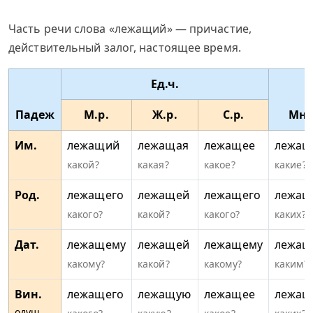
Часть речи слова «лежащий» — причастие,
действительный залог, настоящее время.
Ед.ч.
Падеж
М.р.
Ж.р.
С.р.
Мн.
Им.
лежащий
лежащая
лежащее
лежащ
какой?
какая?
какое?
какие?
Род.
лежащего
лежащей
лежащего
лежащ
какого?
какой?
какого?
каких?
Дат.
лежащему
лежащей
лежащему
лежащ
какому?
какой?
какому?
каким?
Вин.
лежащего
лежащую
лежащее
лежащ
одуш.