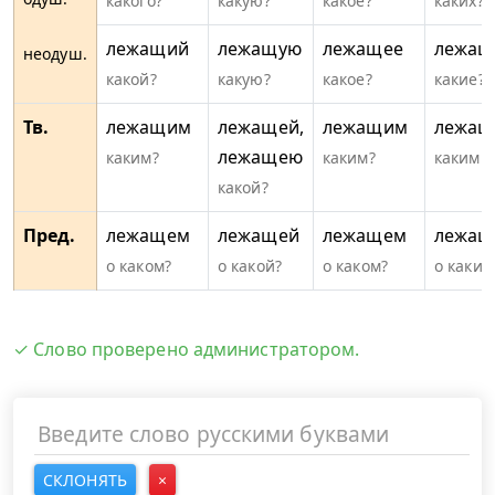
какого?
какую?
какое?
каких?
лежащий
лежащую
лежащее
лежащ
неодуш.
какой?
какую?
какое?
какие?
Тв.
лежащим
лежащей,
лежащим
лежащ
лежащею
каким?
каким?
какими
какой?
Пред.
лежащем
лежащей
лежащем
лежащ
о каком?
о какой?
о каком?
о каких
✓ Слово проверено администратором.
СКЛОНЯТЬ
×