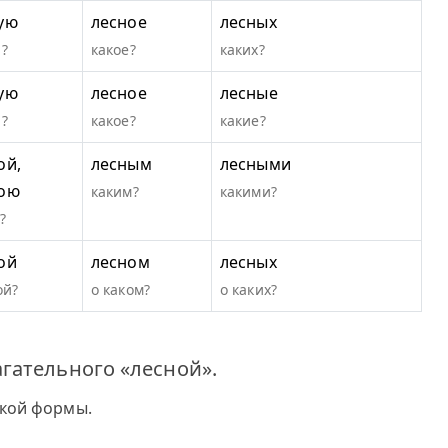
ую
лесное
лесных
?
какое?
каких?
ую
лесное
лесные
?
какое?
какие?
ой,
лесным
лесными
ою
каким?
какими?
?
ой
лесном
лесных
ой?
о каком?
о каких?
гательного «лесной».
ткой формы.