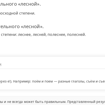
льного «лесной».
осходной степени.
ельного «лесной».
тепени: леснее, лесней, полеснее, полесней.
через е!). Например: поём и поем — разные глаголы, съём и съ
ы и не всегда может быть правильным. Представленный резул