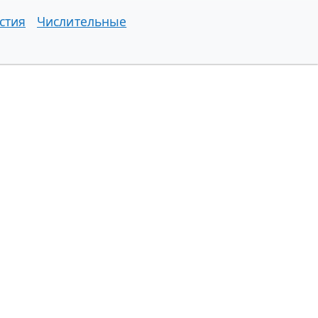
стия
Числительные