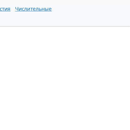
стия
Числительные