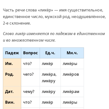
Часть речи слова «ликёр» — имя существительное,
единственное число, мужской род, неодушевлённое,
2-е склонение.
Слово ликёр изменяется по падежам в единственном
и во множественном числе.
Падеж
Вопрос
Ед.ч.
Мн.ч.
Им.
что?
ликёр
ликёры
Род.
чего?
ликёра,
ликёров
ликёру
Дат.
чему?
ликёру
ликёрам
Вин.
что?
ликёр
ликёры