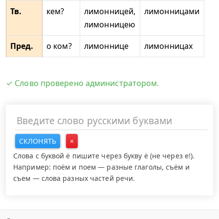
Тв.
кем?
лимонницей,
лимонницами
лимонницею
Пред.
о ком?
лимоннице
лимонницах
✓ Слово проверено администратором.
СКЛОНЯТЬ
×
Слова с буквой ё пишите через букву ё (не через е!).
Например: поём и поем — разные глаголы, съём и
съем — слова разных частей речи.