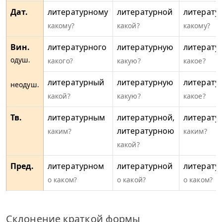
Дат.
литературному
литературной
литерату
какому?
какой?
какому?
Вин.
литературного
литературную
литерату
одуш.
какого?
какую?
какое?
литературный
литературную
литерату
неодуш.
какой?
какую?
какое?
Тв.
литературным
литературной,
литерату
литературною
каким?
каким?
какой?
Пред.
литературном
литературной
литерату
о каком?
о какой?
о каком?
Склонение краткой формы