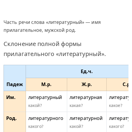
Часть речи слова «литературный» — имя
прилагательное, мужской род.
Склонение полной формы
прилагательного «литературный».
Ед.ч.
Падеж
М.р.
Ж.р.
С.р.
Им.
литературный
литературная
литерату
какой?
какая?
какое?
Род.
литературного
литературной
литерату
какого?
какой?
какого?