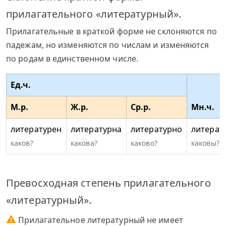
прилагательного «литературный».
Прилагательные в краткой форме не склоняются по
падежам, но изменяются по числам и изменяются
по родам в единственном числе.
Ед.ч.
М.р.
Ж.р.
Ср.р.
Мн.ч.
литературен
литературна
литературно
литерат
каков?
какова?
каково?
каковы?
Превосходная степень прилагательного
«литературный».
⚠
Прилагательное литературный не имеет