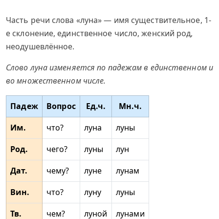
Часть речи слова «луна» — имя существительное, 1-
е склонение, единственное число, женский род,
неодушевлённое.
Слово луна изменяется по падежам в единственном и
во множественном числе.
Падеж
Вопрос
Ед.ч.
Мн.ч.
Им.
что?
луна
луны
Род.
чего?
луны
лун
Дат.
чему?
луне
лунам
Вин.
что?
луну
луны
Тв.
чем?
луной
лунами