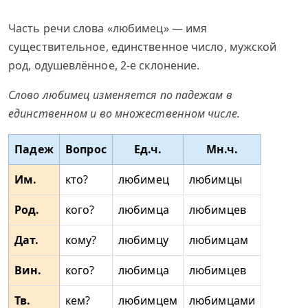
Часть речи слова «любимец» — имя
существительное, единственное число, мужской
род, одушевлённое, 2-е склонение.
Слово любимец изменяется по падежам в
единственном и во множественном числе.
Падеж
Вопрос
Ед.ч.
Мн.ч.
Им.
кто?
любимец
любимцы
Род.
кого?
любимца
любимцев
Дат.
кому?
любимцу
любимцам
Вин.
кого?
любимца
любимцев
Тв.
кем?
любимцем
любимцами