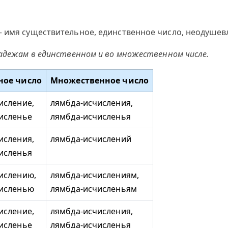
 имя существительное, единственное число, неодушевлё
падежам в единственном и во множественном числе.
ное число
Множественное число
исление,
лямбда-исчисления,
исленье
лямбда-исчисленья
исления,
лямбда-исчислений
исленья
ислению,
лямбда-исчислениям,
численью
лямбда-исчисленьям
исление,
лямбда-исчисления,
исленье
лямбда-исчисленья