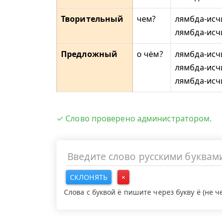
Творительный
чем?
лямбда-исч
лямбда-исч
Предложный
о чём?
лямбда-исч
лямбда-исч
лямбда-исч
✓ Слово проверено администратором.
СКЛОНЯТЬ
×
Слова с буквой ё пишите через букву ё (не 