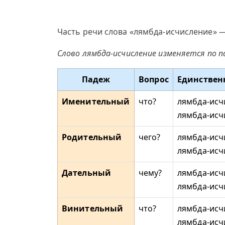
Часть речи слова «лямбда-исчисление» —
Слово лямбда-исчисление изменяется по 
Падеж
Вопрос
Единствен
Именительный
что?
лямбда-исч
лямбда-исч
Родительный
чего?
лямбда-исч
лямбда-исч
Дательный
чему?
лямбда-исч
лямбда-ис
Винительный
что?
лямбда-исч
лямбда-исч