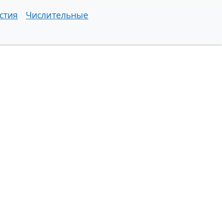
стия
Числительные