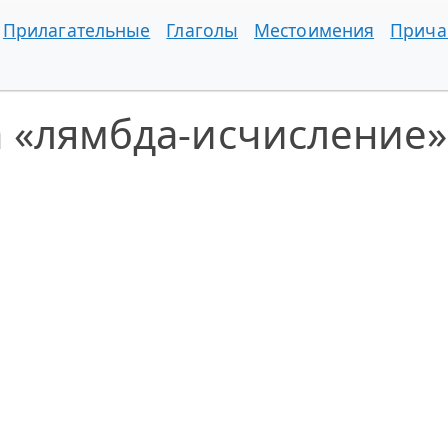
Прилагательные
Глаголы
Местоимения
Прича
а «лямбда-исчисление»