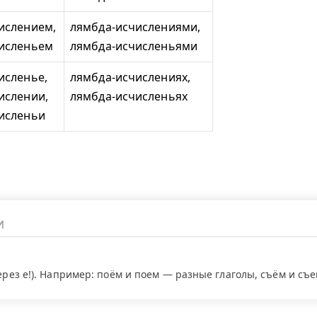
ислением,
лямбда-исчислениями,
исленьем
лямбда-исчисленьями
исленье,
лямбда-исчислениях,
ислении,
лямбда-исчисленьях
исленьи
через е!). Например: поём и поем — разные глаголы, съём и съ