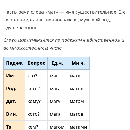
Часть речи слова «маг» — имя существительное, 2-е
склонение, единственное число, мужской род,
одушевлённое.
Слово маг изменяется по падежам в единственном и
во множественном числе.
Падеж
Вопрос
Ед.ч.
Мн.ч.
Им.
кто?
маг
маги
Род.
кого?
мага
магов
Дат.
кому?
магу
магам
Вин.
кого?
мага
магов
Тв.
кем?
магом
магами