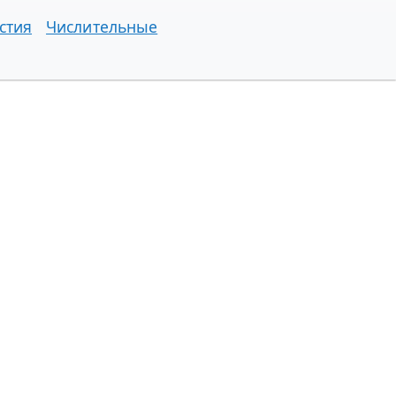
стия
Числительные