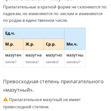
Прилагательные в краткой форме не склоняются по
падежам, но изменяются по числам и изменяются
по родам в единственном числе.
Ед.ч.
М.р.
Ж.р.
Ср.р.
Мн.ч.
мазутен
мазутна
мазутно
мазутны
каков?
какова?
каково?
каковы?
Превосходная степень прилагательного
«мазутный».
⚠
Прилагательное мазутный не имеет
превосходной степени.