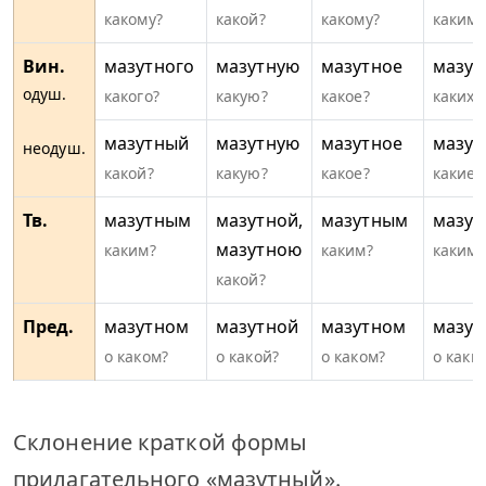
какому?
какой?
какому?
каким?
Вин.
мазутного
мазутную
мазутное
мазут
одуш.
какого?
какую?
какое?
каких?
мазутный
мазутную
мазутное
мазут
неодуш.
какой?
какую?
какое?
какие?
Тв.
мазутным
мазутной,
мазутным
мазу
мазутною
каким?
каким?
какими
какой?
Пред.
мазутном
мазутной
мазутном
мазут
о каком?
о какой?
о каком?
о каки
Склонение краткой формы
прилагательного «мазутный».