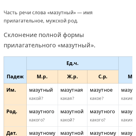
Часть речи слова «мазутный» — имя
прилагательное, мужской род.
Склонение полной формы
прилагательного «мазутный».
Ед.ч.
Падеж
М.р.
Ж.р.
С.р.
Мн
Им.
мазутный
мазутная
мазутное
мазут
какой?
какая?
какое?
какие?
Род.
мазутного
мазутной
мазутного
мазут
какого?
какой?
какого?
каких?
Дат.
мазутному
мазутной
мазутному
мазу