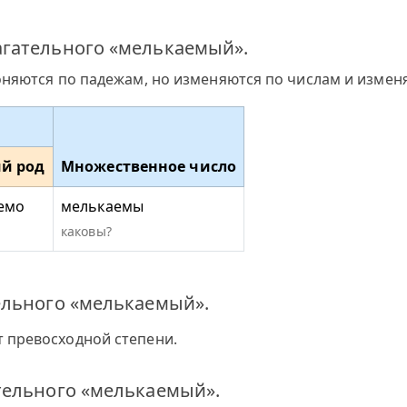
гательного «мелькаемый».
оняются по падежам, но изменяются по числам и измен
й род
Множественное число
емо
мелькаемы
каковы?
ельного «мелькаемый».
 превосходной степени.
тельного «мелькаемый».