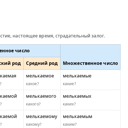
тие, настоящее время, страдательный залог.
енное число
ский род
Средний род
Множественное число
каемая
мелькаемое
мелькаемые
?
какое?
какие?
каемой
мелькаемого
мелькаемых
?
какого?
каких?
каемой
мелькаемому
мелькаемым
?
какому?
каким?