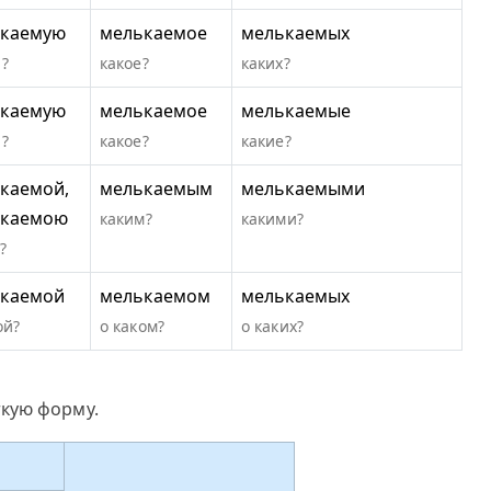
каемую
мелькаемое
мелькаемых
?
какое?
каких?
каемую
мелькаемое
мелькаемые
?
какое?
какие?
каемой,
мелькаемым
мелькаемыми
ькаемою
каким?
какими?
?
каемой
мелькаемом
мелькаемых
ой?
о каком?
о каких?
кую форму.