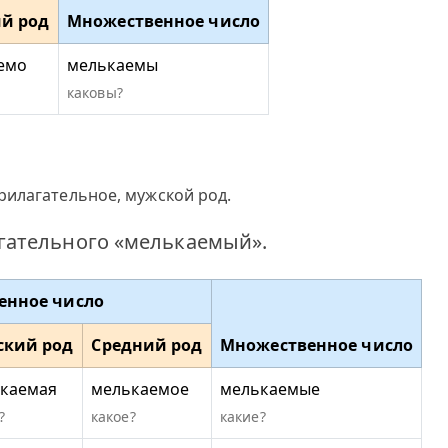
й род
Множественное число
емо
мелькаемы
каковы?
рилагательное, мужской род.
гательного «мелькаемый».
енное число
ский род
Средний род
Множественное число
каемая
мелькаемое
мелькаемые
?
какое?
какие?