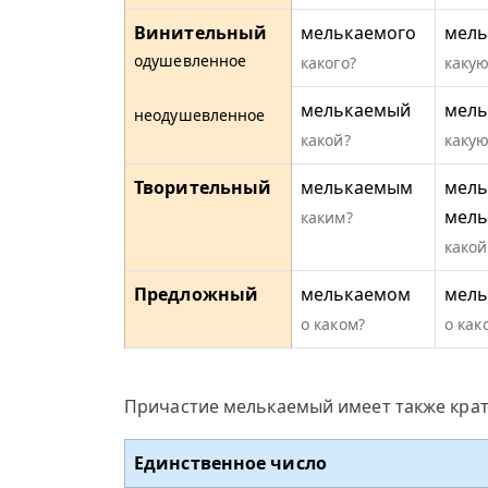
Винительный
мелькаемого
мель
одушевленное
какого?
какую
мелькаемый
мель
неодушевленное
какой?
какую
Творительный
мелькаемым
мель
мел
каким?
какой
Предложный
мелькаемом
мель
о каком?
о как
Причастие мелькаемый имеет также крат
Единственное число