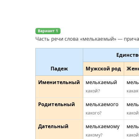
Вариант 1
Часть речи слова «мелькаемый» — причас
Единств
Падеж
Мужской род
Жен
Именительный
мелькаемый
мель
какой?
какая
Родительный
мелькаемого
мель
какого?
какой
Дательный
мелькаемому
мель
какому?
какой