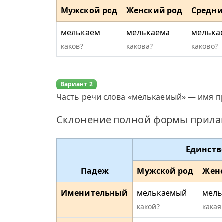
Мужской род
Женский род
Средни
мелькаем
мелькаема
мелька
каков?
какова?
каково?
Вариант 2
Часть речи слова «мелькаемый» — имя п
Склонение полной формы прила
Единств
Падеж
Мужской род
Жен
Именительный
мелькаемый
мель
какой?
какая