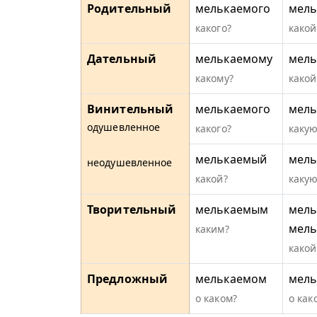
Родительный
мелькаемого
мель
какого?
какой
Дательный
мелькаемому
мель
какому?
какой
Винительный
мелькаемого
мель
одушевленное
какого?
какую
мелькаемый
мель
неодушевленное
какой?
какую
Творительный
мелькаемым
мель
мел
каким?
какой
Предложный
мелькаемом
мель
о каком?
о как