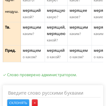
какого?
какую?
какое?
каких?
мерящий
мерящую
мерящее
меря
неодуш.
какой?
какую?
какое?
какие?
Тв.
мерящим
мерящей,
мерящим
меря
мерящею
каким?
каким?
какими
какой?
Пред.
мерящем
мерящей
мерящем
меря
о каком?
о какой?
о каком?
о каких
✓ Слово проверено администратором.
СКЛОНЯТЬ
×