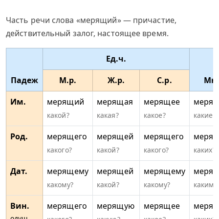
Часть речи слова «мерящий» — причастие,
действительный залог, настоящее время.
Ед.ч.
Падеж
М.р.
Ж.р.
С.р.
Мн.
Им.
мерящий
мерящая
мерящее
меря
какой?
какая?
какое?
какие?
Род.
мерящего
мерящей
мерящего
меря
какого?
какой?
какого?
каких?
Дат.
мерящему
мерящей
мерящему
меря
какому?
какой?
какому?
каким?
Вин.
мерящего
мерящую
мерящее
меря
одуш.