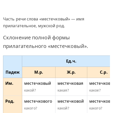
Часть речи слова «местечковый» — имя
прилагательное, мужской род.
Склонение полной формы
прилагательного «местечковый».
Ед.ч.
Падеж
М.р.
Ж.р.
С.р.
Им.
местечковый
местечковая
местечково
какой?
какая?
какое?
Род.
местечкового
местечковой
местечково
какого?
какой?
какого?