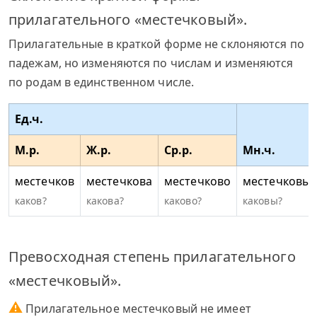
прилагательного «местечковый».
Прилагательные в краткой форме не склоняются по
падежам, но изменяются по числам и изменяются
по родам в единственном числе.
Ед.ч.
М.р.
Ж.р.
Ср.р.
Мн.ч.
местечков
местечкова
местечково
местечковы
каков?
какова?
каково?
каковы?
Превосходная степень прилагательного
«местечковый».
⚠
Прилагательное местечковый не имеет