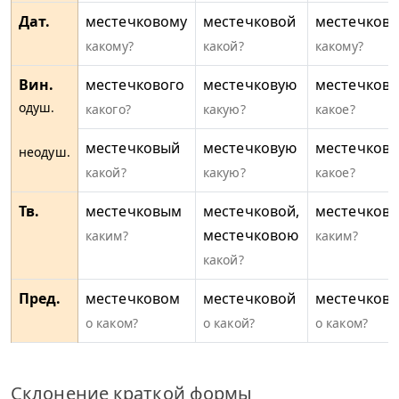
Дат.
местечковому
местечковой
местечков
какому?
какой?
какому?
Вин.
местечкового
местечковую
местечково
одуш.
какого?
какую?
какое?
местечковый
местечковую
местечково
неодуш.
какой?
какую?
какое?
Тв.
местечковым
местечковой,
местечков
местечковою
каким?
каким?
какой?
Пред.
местечковом
местечковой
местечков
о каком?
о какой?
о каком?
Склонение краткой формы