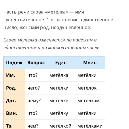
Часть речи слова «метёлка» — имя
существительное, 1-е склонение, единственное
число, женский род, неодушевлённое.
Слово метёлка изменяется по падежам в
единственном и во множественном числе.
Падеж
Вопрос
Ед.ч.
Мн.ч.
Им.
что?
метёлка
метёлки
Род.
чего?
метёлки
метёлок
Дат.
чему?
метёлке
метёлкам
Вин.
что?
метёлку
метёлки
Тв.
чем?
метёлкой,
метёлками