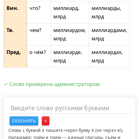
Вин.
что?
миллиард,
миллиарды,
млрд
млрд
Тв.
чем?
миллиардом,
миллиардами,
млрд
млрд
Пред.
о чём?
миллиарде,
миллиардах,
млрд
млрд
✓ Слово проверено администратором.
СКЛОНЯТЬ
×
Слова с буквой ё пишите через букву ё (не через е!).
Например: поём и поем — разные глаголы, съём и