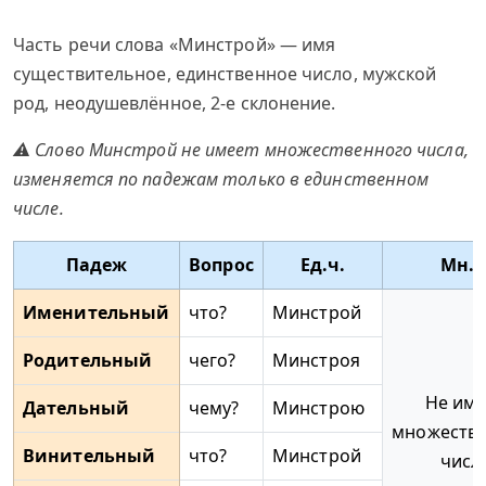
Часть речи слова «Минстрой» — имя
существительное, единственное число, мужской
род, неодушевлённое, 2-е склонение.
⚠ Слово Минстрой не имеет множественного числа,
изменяется по падежам только в единственном
числе.
Падеж
Вопрос
Ед.ч.
Мн.ч
Именительный
что?
Минстрой
Родительный
чего?
Минстроя
Не име
Дательный
чему?
Минстрою
множеств
Винительный
что?
Минстрой
числ