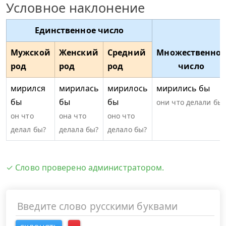
Условное наклонение
Единственное число
Мужской
Женский
Средний
Множественное
род
род
род
число
мирился
мирилась
мирилось
мирились бы
бы
бы
бы
они что делали бы?
он что
она что
оно что
делал бы?
делала бы?
делало бы?
✓ Слово проверено администратором.