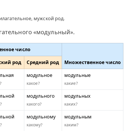
илагательное, мужской род.
гательного «модульный».
енное число
ский род
Средний род
Множественное число
льная
модульное
модульные
?
какое?
какие?
льной
модульного
модульных
?
какого?
каких?
льной
модульному
модульным
?
какому?
каким?