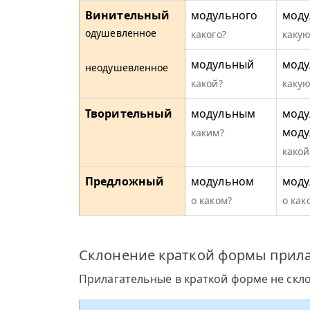
Винительный
модульного
моду
одушевленное
какого?
какую
модульный
моду
неодушевленное
какой?
какую
Творительный
модульным
моду
мод
каким?
какой
Предложный
модульном
моду
о каком?
о как
Склонение краткой формы прила
Прилагательные в краткой форме не скл