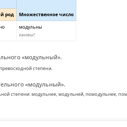
й род
Множественное число
но
модульны
каковы?
ельного «модульный».
превосходной степени.
тельного «модульный».
ной степени: модульнее, модульней, помодульнее, по