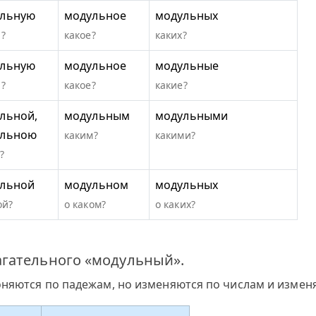
льную
модульное
модульных
?
какое?
каких?
льную
модульное
модульные
?
какое?
какие?
льной,
модульным
модульными
ульною
каким?
какими?
?
льной
модульном
модульных
ой?
о каком?
о каких?
гательного «модульный».
оняются по падежам, но изменяются по числам и измен