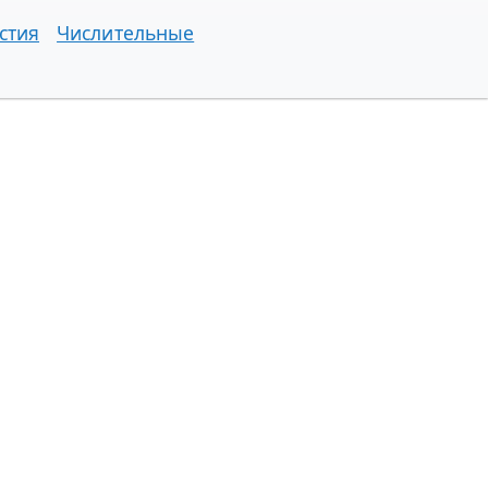
стия
Числительные