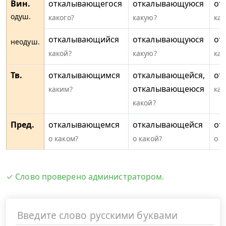
Вин.
откалывающегося
откалывающуюся
от
одуш.
какого?
какую?
как
откалывающийся
откалывающуюся
от
неодуш.
какой?
какую?
как
Тв.
откалывающимся
откалывающейся,
от
откалывающеюся
каким?
как
какой?
Пред.
откалывающемся
откалывающейся
от
о каком?
о какой?
о к
✓ Слово проверено администратором.