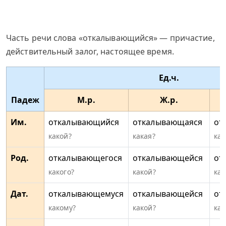
Часть речи слова «откалывающийся» — причастие,
действительный залог, настоящее время.
Ед.ч.
Падеж
М.р.
Ж.р.
Им.
откалывающийся
откалывающаяся
от
какой?
какая?
как
Род.
откалывающегося
откалывающейся
от
какого?
какой?
как
Дат.
откалывающемуся
откалывающейся
от
какому?
какой?
как