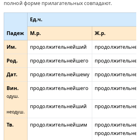
полной форме прилагательных совпадают.
Ед.ч.
Падеж
М.р.
Ж.р.
Им.
продолжительнейший
продолжительне
Род.
продолжительнейшего
продолжительне
Дат.
продолжительнейшему
продолжительне
Вин.
продолжительнейшего
продолжительне
одуш.
продолжительнейший
продолжительне
неодуш.
Тв.
продолжительнейшим
продолжительне
продолжительне