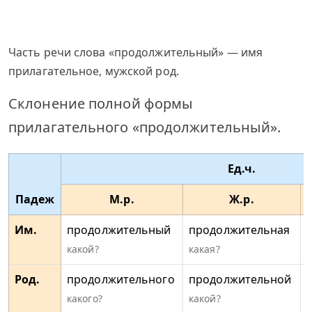
Часть речи слова «продолжительный» — имя
прилагательное, мужской род.
Склонение полной формы
прилагательного «продолжительный».
Ед.ч.
Падеж
М.р.
Ж.р.
Им.
продолжительный
продолжительная
какой?
какая?
к
Род.
продолжительного
продолжительной
какого?
какой?
к