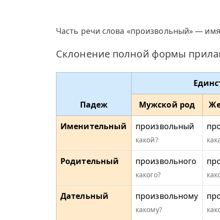
Часть речи слова «произвольный» — имя
Склонение полной формы прила
Единс
Падеж
Мужской род
Же
Именительный
произвольный
пр
какой?
как
Родительный
произвольного
пр
какого?
как
Дательный
произвольному
пр
какому?
как