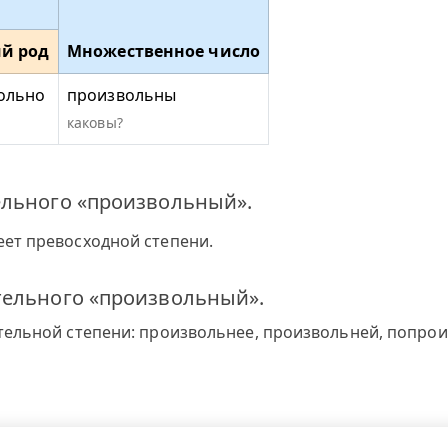
й род
Множественное число
ольно
произвольны
каковы?
ельного «произвольный».
ет превосходной степени.
тельного «произвольный».
ельной степени: произвольнее, произвольней, попрои