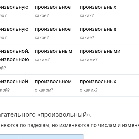
оизвольную
произвольное
произвольных
ую?
какое?
каких?
оизвольную
произвольное
произвольные
ую?
какое?
какие?
оизвольной,
произвольным
произвольными
оизвольною
каким?
какими?
ой?
оизвольной
произвольном
произвольных
акой?
о каком?
о каких?
гательного «произвольный».
оняются по падежам, но изменяются по числам и измен