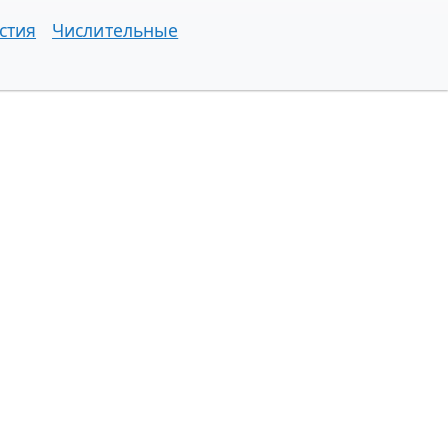
стия
Числительные