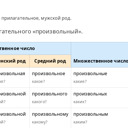
 прилагательное, мужской род.
гательного «произвольный».
твенное число
нский род
Средний род
Множественное числ
оизвольная
произвольное
произвольные
ая?
какое?
какие?
оизвольной
произвольного
произвольных
ой?
какого?
каких?
оизвольной
произвольному
произвольным
ой?
какому?
каким?