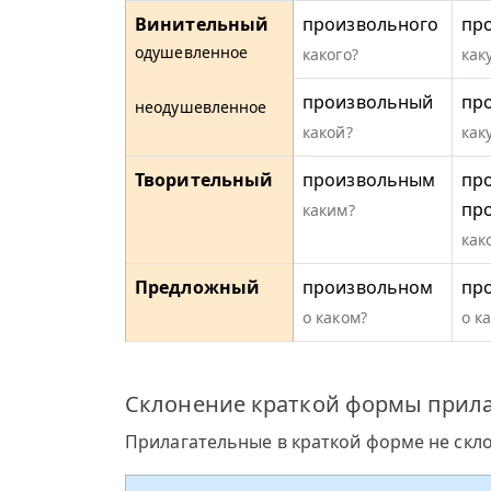
Винительный
произвольного
пр
одушевленное
какого?
как
произвольный
пр
неодушевленное
какой?
как
Творительный
произвольным
пр
пр
каким?
как
Предложный
произвольном
пр
о каком?
о к
Склонение краткой формы прила
Прилагательные в краткой форме не скл