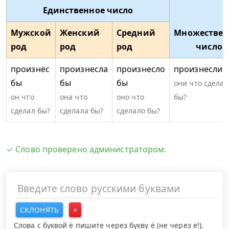
Единственное число
Мужской
Женский
Средний
Множествен
род
род
род
число
произнёс
произнесла
произнесло
произнесли 
бы
бы
бы
они что сделал
он что
она что
оно что
бы?
сделал бы?
сделала бы?
сделало бы?
✓ Слово проверено администратором.
СКЛОНЯТЬ
×
Слова с буквой ё пишите через букву ё (не через е!).