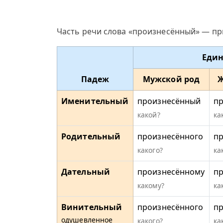
Часть речи слова «произнесённый» — пр
Един
Падеж
Мужской род
Ж
Именительный
произнесённый
пр
какой?
ка
Родительный
произнесённого
п
какого?
ка
Дательный
произнесённому
п
какому?
ка
Винительный
произнесённого
п
одушевленное
какого?
ка