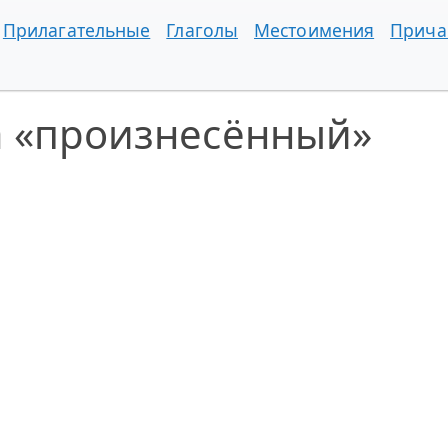
Прилагательные
Глаголы
Местоимения
Прича
а «произнесённый»