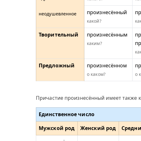
произнесённый
п
неодушевленное
какой?
ка
Творительный
произнесённым
пр
п
каким?
ка
Предложный
произнесённом
п
о каком?
о 
Причастие произнесённый имеет также к
Единственное число
Мужской род
Женский род
Средни