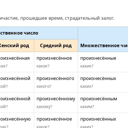
ичастие, прошедшее время, страдательный залог.
ственное число
енский род
Средний род
Множественное чи
оизнесённая
произнесённое
произнесённые
кая?
какое?
какие?
роизнесённой
произнесённого
произнесённых
кой?
какого?
каких?
роизнесённой
произнесённому
произнесённым
кой?
какому?
каким?
роизнесённую
произнесённое
произнесённых
кую?
какое?
каких?