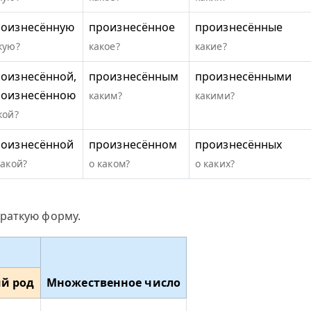
роизнесённую
произнесённое
произнесённые
кую?
какое?
какие?
оизнесённой,
произнесённым
произнесёнными
роизнесённою
каким?
какими?
кой?
роизнесённой
произнесённом
произнесённых
какой?
о каком?
о каких?
раткую форму.
й род
Множественное число