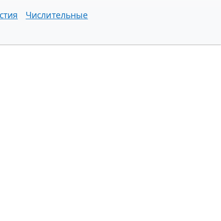
стия
Числительные