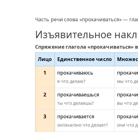
Часть речи слова «прокачиваться» — глаг
Изъявительное нак
Спряжение глагола «прокачиваться» 
Лицо
Единственное число
Множес
1
прокачиваюсь
прокачи
я что делаю?
мы что д
2
прокачиваешься
прокачи
ты что делаешь?
вы что д
3
прокачивается
прокачи
он/она/оно что делает?
они что 