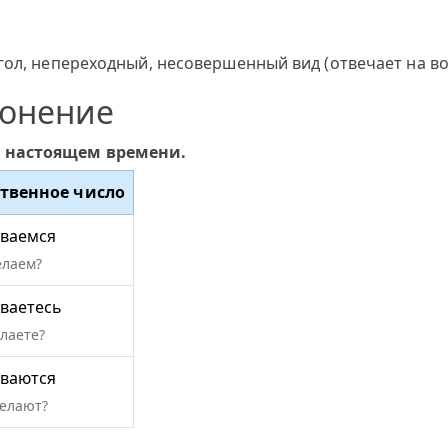
ол, непереходный, несовершенный вид (отвечает на воп
лонение
в настоящем времени.
твенное число
ваемся
елаем?
ваетесь
елаете?
ваются
делают?