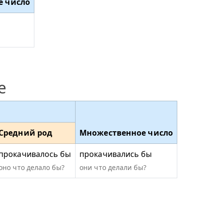
е число
ь
е
Средний род
Множественное число
прокачивалось бы
прокачивались бы
оно что делало бы?
они что делали бы?