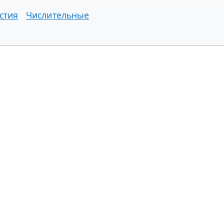
стия
Числительные