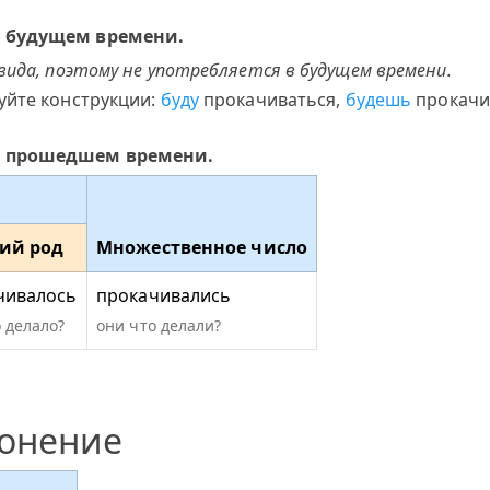
в будущем времени.
вида, поэтому не употребляется в будущем времени.
уйте конструкции:
буду
прокачиваться,
будешь
прокачи
в прошедшем времени.
ий род
Множественное число
чивалось
прокачивались
 делало?
они что делали?
лонение