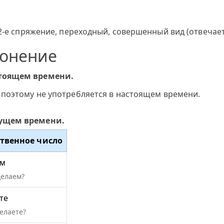
2-е спряжение, переходный, совершенный вид (отвечает 
лонение
стоящем времени.
 поэтому не употребляется в настоящем времени.
дущем времени.
твенное число
им
делаем?
те
елаете?