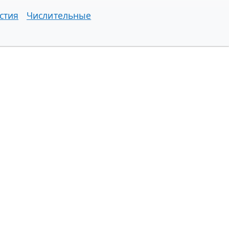
стия
Числительные