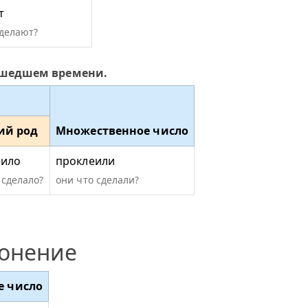
т
сделают?
ошедшем времени.
ий род
Множественное число
еило
проклеили
 сделало?
они что сделали?
лонение
е число