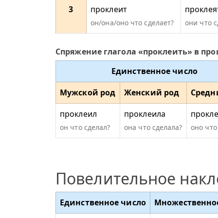
3
проклеит
проклея
он/она/оно что сделает?
они что 
Спряжение глагола «проклеить» в пр
Единственное число
Мужской род
Женский род
Средн
проклеил
проклеила
прокл
он что сделал?
она что сделала?
оно что
Повелительное нак
Единственное число
Множественно