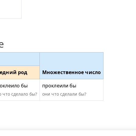
е
едний род
Множественное число
оклеило бы
проклеили бы
о что сделало бы?
они что сделали бы?