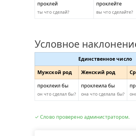
проклей
проклейте
ты что сделай?
вы что сделайте?
Условное наклонени
Единственное число
Мужской род
Женский род
Ср
проклеил бы
проклеила бы
пр
он что сделал бы?
она что сделала бы?
он
✓ Слово проверено администратором.