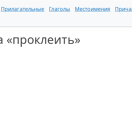
Прилагательные
Глаголы
Местоимения
Прича
а «проклеить»