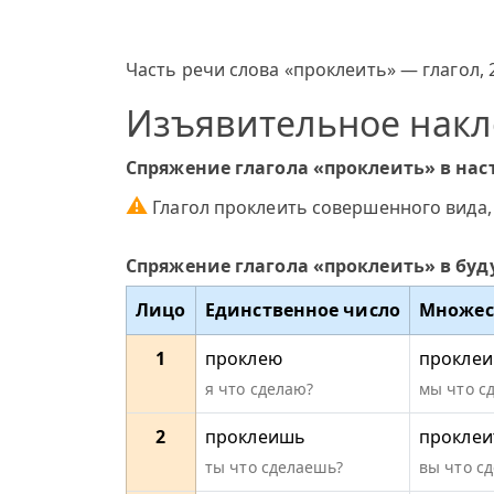
Часть речи слова «проклеить» — глагол, 
Изъявительное нак
Спряжение глагола «проклеить» в на
⚠
Глагол проклеить совершенного вида,
Спряжение глагола «проклеить» в бу
Лицо
Единственное число
Множес
1
проклею
прокле
я что сделаю?
мы что с
2
проклеишь
проклеи
ты что сделаешь?
вы что сд