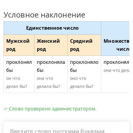
Условное наклонение
Единственное число
Мужской
Женский
Средний
Множестве
род
род
род
число
проклонял
проклоняла
проклоняло
проклоняли
бы
бы
бы
они что дела
он что
она что
оно что
делал бы?
делала бы?
делало бы?
✓ Слово проверено администратором.