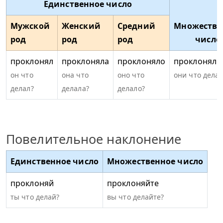
Единственное число
Мужской
Женский
Средний
Множестве
род
род
род
число
проклонял
проклоняла
проклоняло
проклоняли
он что
она что
оно что
они что дела
делал?
делала?
делало?
Повелительное наклонение
Единственное число
Множественное число
проклоняй
проклоняйте
ты что делай?
вы что делайте?