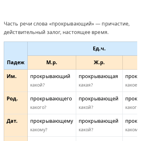
Часть речи слова «прокрывающий» — причастие,
действительный залог, настоящее время.
Ед.ч.
Падеж
М.р.
Ж.р.
Им.
прокрывающий
прокрывающая
прок
какой?
какая?
какое?
Род.
прокрывающего
прокрывающей
прок
какого?
какой?
какого
Дат.
прокрывающему
прокрывающей
прок
какому?
какой?
какому