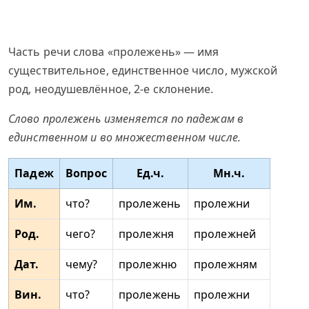
Часть речи слова «пролежень» — имя
существительное, единственное число, мужской
род, неодушевлённое, 2-е склонение.
Слово пролежень изменяется по падежам в
единственном и во множественном числе.
Падеж
Вопрос
Ед.ч.
Мн.ч.
Им.
что?
пролежень
пролежни
Род.
чего?
пролежня
пролежней
Дат.
чему?
пролежню
пролежням
Вин.
что?
пролежень
пролежни